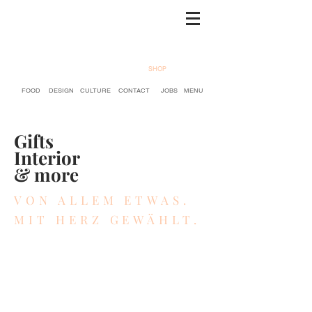
SHOP
FOOD
DESIGN
CULTURE
CONTACT
JOBS
MENU
Gifts
Interior
& more
VON ALLEM ETWAS.
MIT HERZ GEWÄHLT.