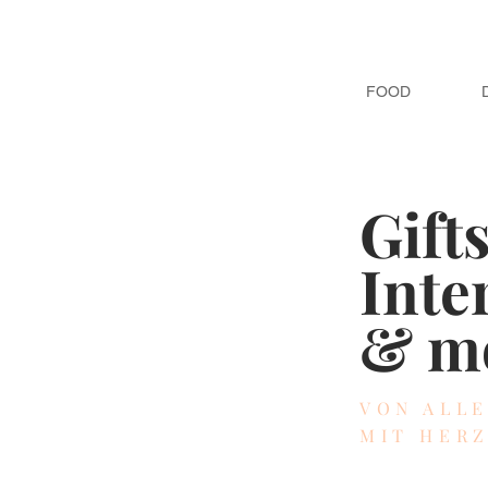
FOOD
Gift
Inte
& m
VON ALL
MIT HER