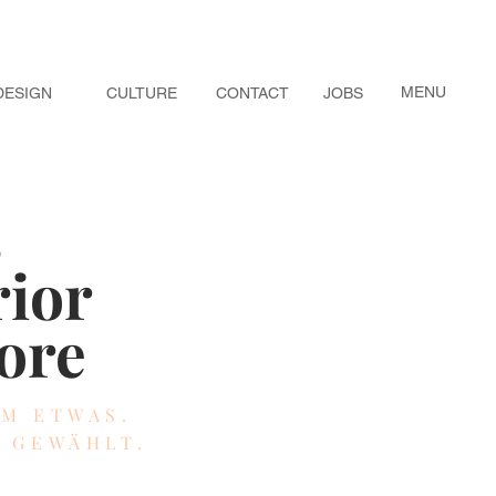
MENU
DESIGN
CULTURE
CONTACT
JOBS
s
rior
ore
EM ETWAS.
Z GEWÄHLT.