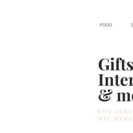
FOOD
Gift
Inte
& m
VON ALL
MIT HER