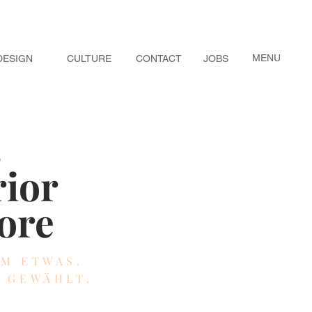
MENU
DESIGN
CULTURE
CONTACT
JOBS
s
rior
ore
EM ETWAS.
Z GEWÄHLT.