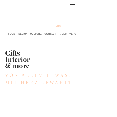
SHOP
FOOD
DESIGN
CULTURE
CONTACT
JOBS
MENU
Gifts
Interior
& more
VON ALLEM ETWAS.
MIT HERZ GEWÄHLT.