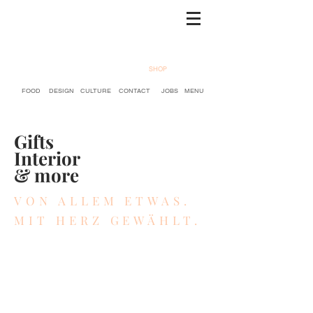
SHOP
FOOD
DESIGN
CULTURE
CONTACT
JOBS
MENU
Gifts
Interior
& more
VON ALLEM ETWAS.
MIT HERZ GEWÄHLT.