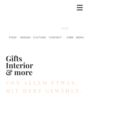
SHOP
FOOD
DESIGN
CULTURE
CONTACT
JOBS
MENU
Gifts
Interior
& more
VON ALLEM ETWAS.
MIT HERZ GEWÄHLT.