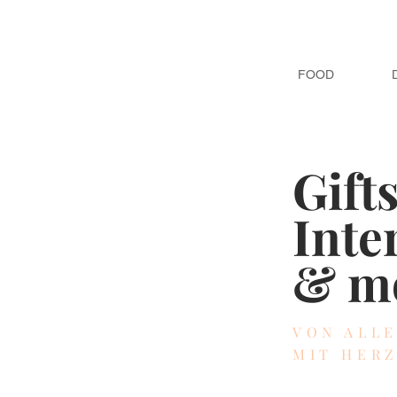
FOOD
Gift
Inte
& m
VON ALL
MIT HER