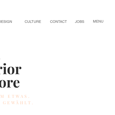
MENU
DESIGN
CULTURE
CONTACT
JOBS
s
rior
ore
EM ETWAS.
Z GEWÄHLT.