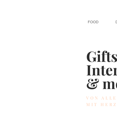
FOOD
Gift
Inte
& m
VON ALL
MIT HER