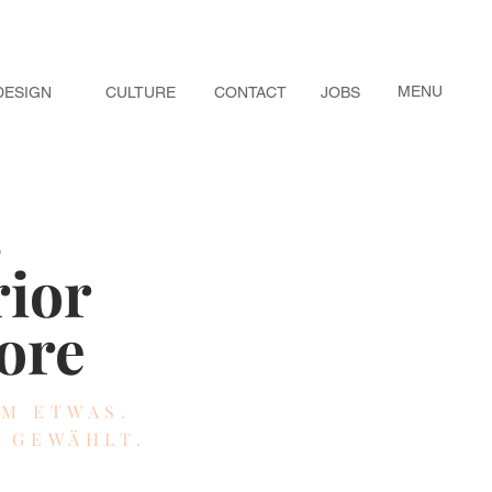
MENU
DESIGN
CULTURE
CONTACT
JOBS
s
rior
ore
EM ETWAS.
Z GEWÄHLT.