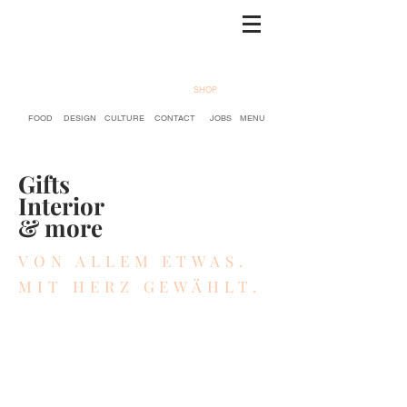
SHOP
FOOD
DESIGN
CULTURE
CONTACT
JOBS
MENU
Gifts
Interior
& more
VON ALLEM ETWAS.
MIT HERZ GEWÄHLT.