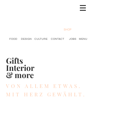
SHOP
FOOD
DESIGN
CULTURE
CONTACT
JOBS
MENU
Gifts
Interior
& more
VON ALLEM ETWAS.
MIT HERZ GEWÄHLT.