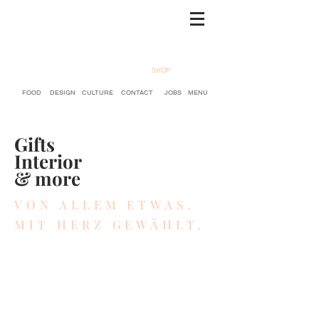
SHOP
FOOD
DESIGN
CULTURE
CONTACT
JOBS
MENU
Gifts
Interior
& more
VON ALLEM ETWAS.
MIT HERZ GEWÄHLT.