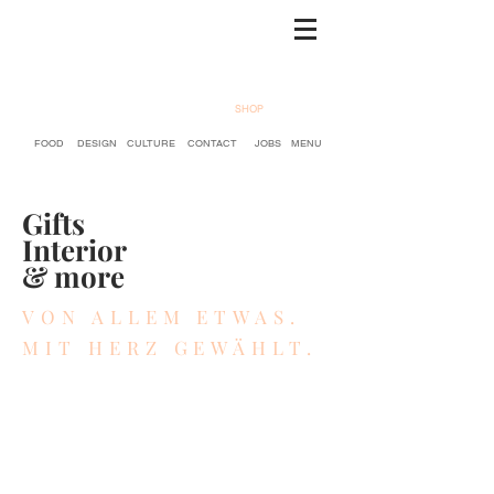
SHOP
FOOD
DESIGN
CULTURE
CONTACT
JOBS
MENU
Gifts
Interior
& more
VON ALLEM ETWAS.
MIT HERZ GEWÄHLT.