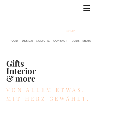
SHOP
FOOD
DESIGN
CULTURE
CONTACT
JOBS
MENU
Gifts
Interior
& more
VON ALLEM ETWAS.
MIT HERZ GEWÄHLT.