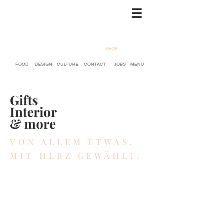
SHOP
FOOD
DESIGN
CULTURE
CONTACT
JOBS
MENU
Gifts
Interior
& more
VON ALLEM ETWAS.
MIT HERZ GEWÄHLT.