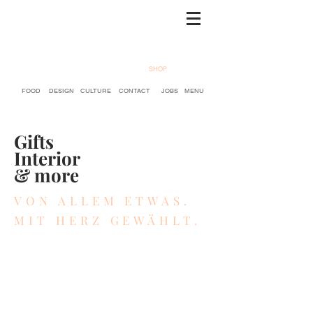
SHOP
FOOD
DESIGN
CULTURE
CONTACT
JOBS
MENU
Gifts
Interior
& more
VON ALLEM ETWAS.
MIT HERZ GEWÄHLT.