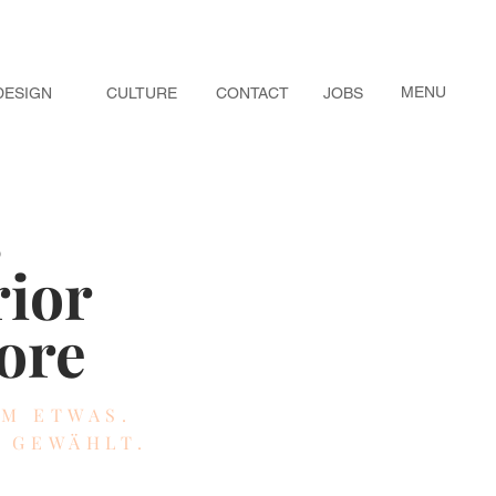
MENU
DESIGN
CULTURE
CONTACT
JOBS
s
rior
ore
EM ETWAS.
Z GEWÄHLT.