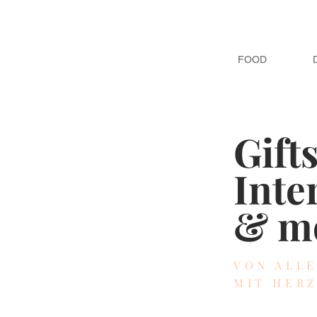
FOOD
Gift
Inte
& m
VON ALL
MIT HER