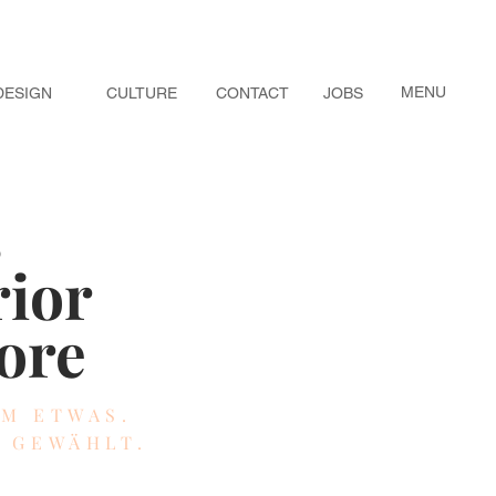
MENU
DESIGN
CULTURE
CONTACT
JOBS
s
rior
ore
EM ETWAS.
Z GEWÄHLT.