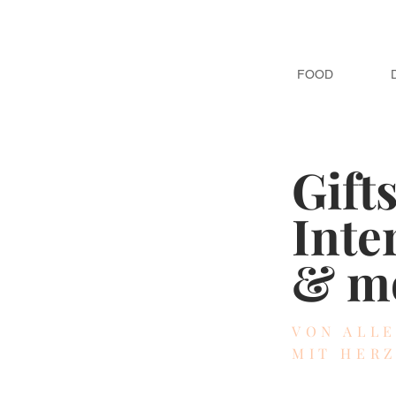
FOOD
Gift
Inte
& m
VON ALL
MIT HER